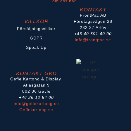
om oss här.
KONTAKT
FrontPac AB
VILLKOR
Företagsvägen 28
232 37 Arlöv
Försäljningsvillkor
+46 40 691 40 00
GDPR
info@frontpac.se
Speak Up
KONTAKT GKD
Gefle Kartong & Display
Atlasgatan 9
802 86 Gävle
+46 26 12 54 00
info@geflekartong.se
Geflekartong.se