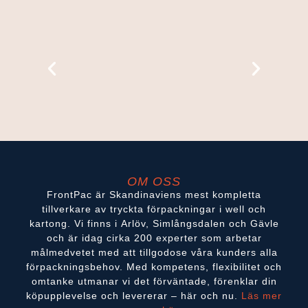
OM OSS
FrontPac är Skandinaviens mest kompletta
tillverkare av tryckta förpackningar i well och
kartong. Vi finns i Arlöv, Simlångsdalen och Gävle
och är idag cirka 200 experter som arbetar
målmedvetet med att tillgodose våra kunders alla
förpackningsbehov. Med kompetens, flexibilitet och
omtanke utmanar vi det förväntade, förenklar din
köpupplevelse och levererar – här och nu.
Läs mer