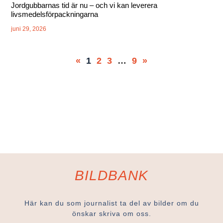
Jordgubbarnas tid är nu – och vi kan leverera
livsmedelsförpackningarna
juni 29, 2026
«
1
2
3
…
9
»
BILDBANK
Här kan du som journalist ta del av bilder om du
önskar skriva om oss.