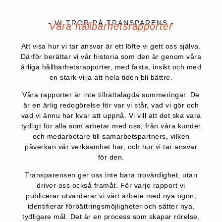
- VI TROR PÅ TRANSPARENS -
Våra hållbarhetsrapporter
Att visa hur vi tar ansvar är ett löfte vi gett oss själva.
Därför berättar vi vår historia som den är genom våra
årliga hållbarhetsrapporter, med fakta, insikt och med
en stark vilja att hela tiden bli bättre.
Våra rapporter är inte tillrättalagda summeringar. De
är en ärlig redogörelse för var vi står, vad vi gör och
vad vi ännu har kvar att uppnå. Vi vill att det ska vara
tydligt för alla som arbetar med oss, från våra kunder
och medarbetare till samarbetspartners, vilken
påverkan vår verksamhet har, och hur vi tar ansvar
för den.
Transparensen ger oss inte bara trovärdighet, utan
driver oss också framåt. För varje rapport vi
publicerar utvärderar vi vårt arbete med nya ögon,
identifierar förbättringsmöjligheter och sätter nya,
tydligare mål. Det är en process som skapar rörelse,