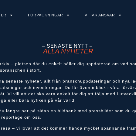
TER
FÖRPACKNINGAR
VI TAR ANSVAR
– SENASTE NYTT –
ALLA NYHETER
arkiv – platsen där du enkelt håller dig uppdaterad om vad 
sbranschen i stort.
ra senaste nyheter, allt från branschuppdateringar och nya lag
satsningar och investeringar. Du får även inblick i våra förvär
t. Vi vill att det ska vara enkelt för dig att följa med i utvec
ga eller bara nyfiken på vår värld.
r du längre ner på sidan en bildbank med pressbilder som du g
r reportage om oss.
 vår resa – vi lovar att det kommer hända mycket spännande fra