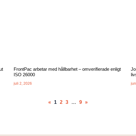
ut
FrontPac arbetar med hållbarhet – omverifierade enligt
Jo
ISO 26000
li
juli 2, 2026
jun
«
1
2
3
…
9
»