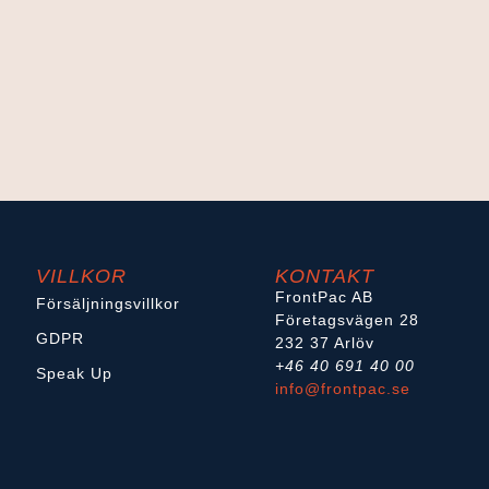
VILLKOR
KONTAKT
FrontPac AB
Försäljningsvillkor
Företagsvägen 28
GDPR
232 37 Arlöv
+46 40 691 40 00
Speak Up
info@frontpac.se