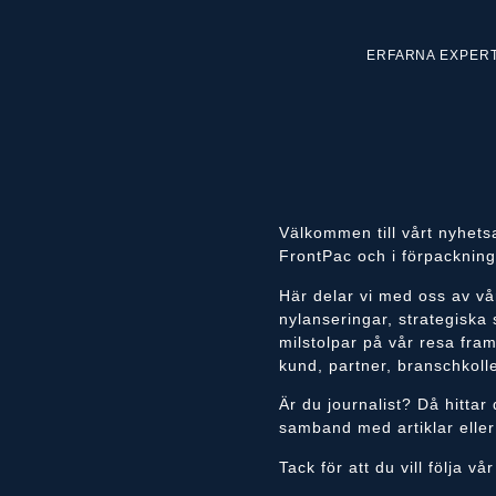
ERFARNA EXPER
Välkommen till vårt nyhets
FrontPac och i förpackning
Här delar vi med oss av vå
nylanseringar, strategiska 
milstolpar på vår resa framå
kund, partner, branschkolle
Är du journalist? Då hitta
samband med artiklar elle
Tack för att du vill följa