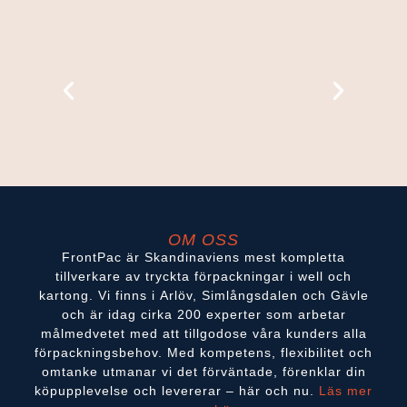
OM OSS
FrontPac är Skandinaviens mest kompletta
tillverkare av tryckta förpackningar i well och
kartong. Vi finns i Arlöv, Simlångsdalen och Gävle
och är idag cirka 200 experter som arbetar
målmedvetet med att tillgodose våra kunders alla
förpackningsbehov. Med kompetens, flexibilitet och
omtanke utmanar vi det förväntade, förenklar din
köpupplevelse och levererar – här och nu.
Läs mer