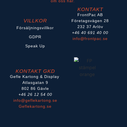
om oss här.
KONTAKT
FrontPac AB
VILLKOR
Företagsvägen 28
232 37 Arlöv
Försäljningsvillkor
+46 40 691 40 00
GDPR
info@frontpac.se
Speak Up
KONTAKT GKD
Gefle Kartong & Display
Atlasgatan 9
802 86 Gävle
+46 26 12 54 00
info@geflekartong.se
Geflekartong.se