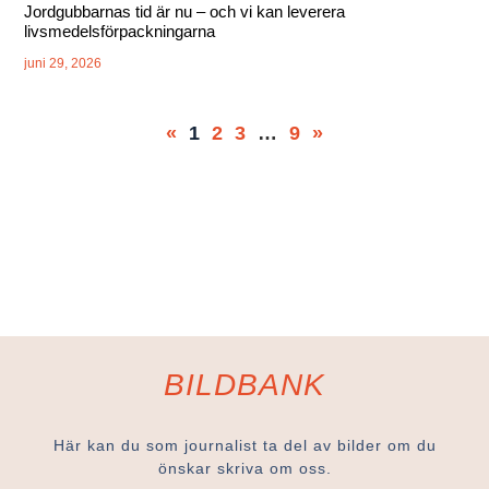
Jordgubbarnas tid är nu – och vi kan leverera
livsmedelsförpackningarna
juni 29, 2026
«
1
2
3
…
9
»
BILDBANK
Här kan du som journalist ta del av bilder om du
önskar skriva om oss.