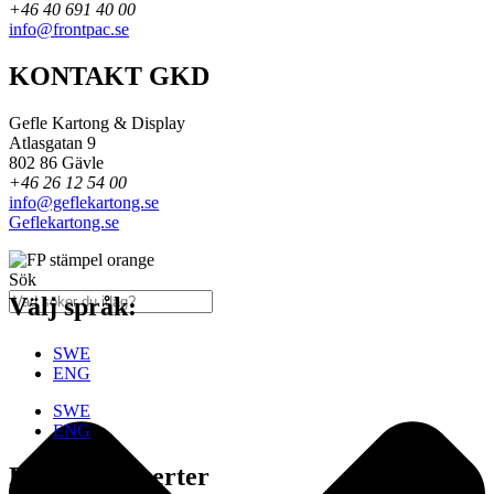
+46 40 691 40 00
info@frontpac.se
KONTAKT GKD
Gefle Kartong & Display
Atlasgatan 9
802 86 Gävle
+46 26 12 54 00
info@geflekartong.se
Geflekartong.se
Sök
Välj språk:
SWE
ENG
SWE
ENG
Erfarna Experter