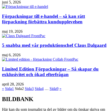
juni 5, 2026
Förpackningar till e-handel – så kan rätt
förpackning förbättra kundupplevelsen
maj 19, 2026
5 snabba med vår produktionschef Claus Dalgaard
maj 6, 2026
Limited Edition Förpackningar – Så skapar du
exklusivitet och ökad efterfrågan
april 28, 2026
«
Sida
1
Sida
2
Sida
3
Sida
4
…
Sida
9
»
BILDBANK
Här kan du som journalist ta del av bilder om du önskar skriva om