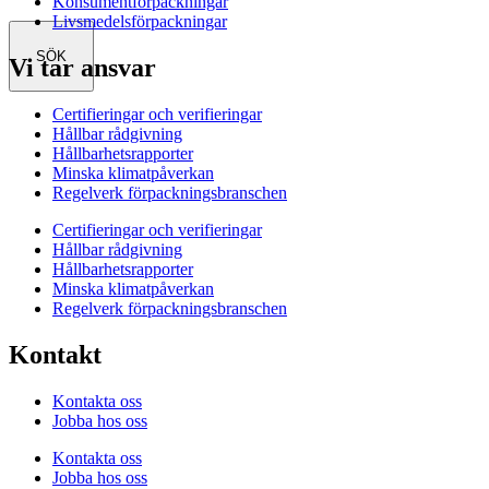
Konsumentförpackningar
Livsmedelsförpackningar
SÖK
Vi tar ansvar
Certifieringar och verifieringar
Hållbar rådgivning
Hållbarhetsrapporter
Minska klimatpåverkan
Regelverk förpackningsbranschen
Certifieringar och verifieringar
Hållbar rådgivning
Hållbarhetsrapporter
Minska klimatpåverkan
Regelverk förpackningsbranschen
Kontakt
Kontakta oss
Jobba hos oss
Kontakta oss
Jobba hos oss