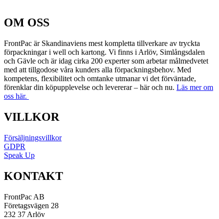
OM OSS
FrontPac är Skandinaviens mest kompletta tillverkare av tryckta
förpackningar i well och kartong. Vi finns i Arlöv, Simlångsdalen
och Gävle och är idag cirka 200 experter som arbetar målmedvetet
med att tillgodose våra kunders alla förpackningsbehov. Med
kompetens, flexibilitet och omtanke utmanar vi det förväntade,
förenklar din köpupplevelse och levererar – här och nu.
Läs mer om
oss här.
VILLKOR
Försäljningsvillkor
GDPR
Speak Up
KONTAKT
FrontPac AB
Företagsvägen 28
232 37 Arlöv