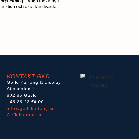
 förpackning – våga tänka nytt
 funktion och ökat kundvärde
6
KONTAKT GKD
Gefle Kartong & Display
Atlasgatan 9
802 86 Gävle
+46 26 12 54 00
info@geflekartong.se
Geflekartong.se