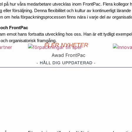
l på hur våra medarbetare utvecklas inom FrontPac. Flera kollegor ha
 eller försäljning. Denna flexibilitet och kultur av kontinuerligt lärand
en om hela förpackningsprocessen finns nära i varje del av organisati
d och FrontPac
ram emot hans fortsatta utveckling hos oss. Han är ett tydligt exem
lig och organisatorisk framgång.
FLER NYHETER
- HÅLL DIG UPPDATERAD -