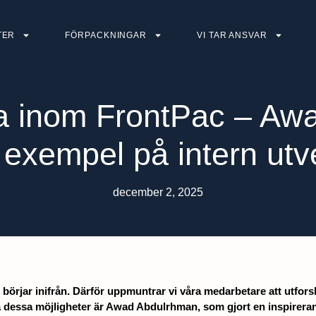
TER
FÖRPACKNINGAR
VI TAR ANSVAR
a inom FrontPac – Awa
exempel på intern utve
december 2, 2025
g börjar inifrån. Därför uppmuntrar vi våra medarbetare att utfors
å dessa möjligheter är Awad Abdulrhman, som gjort en inspirerand