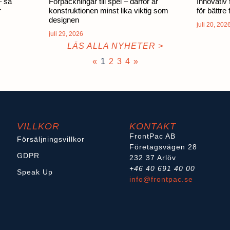
– så
Förpackningar till spel – därför är
Innovativ
r
konstruktionen minst lika viktig som
för bättre
designen
juli 20, 202
juli 29, 2026
LÄS ALLA NYHETER >
«
1
2
3
4
»
VILLKOR
KONTAKT
FrontPac AB
Försäljningsvillkor
Företagsvägen 28
GDPR
232 37 Arlöv
+46 40 691 40 00
Speak Up
info@frontpac.se