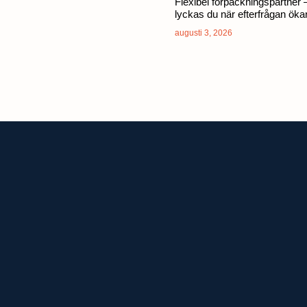
Flexibel förpackningspartner 
lyckas du när efterfrågan öka
augusti 3, 2026