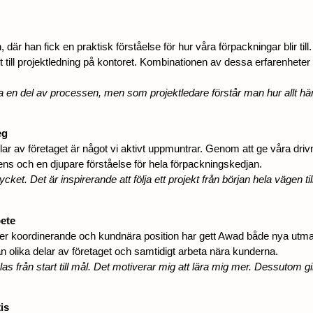
 där han fick en praktisk förståelse för hur våra förpackningar blir til
t till projektledning på kontoret. Kombinationen av dessa erfarenheter
a en del av processen, men som projektledare förstår man hur allt häng
eg
lar av företaget är något vi aktivt uppmuntrar. Genom att ge våra driv
ns och en djupare förståelse för hela förpackningskedjan.
et. Det är inspirerande att följa ett projekt från början hela vägen ti
ete
en mer koordinerande och kundnära position har gett Awad både nya utma
n olika delar av företaget och samtidigt arbeta nära kunderna.
as från start till mål. Det motiverar mig att lära mig mer. Dessutom g
is