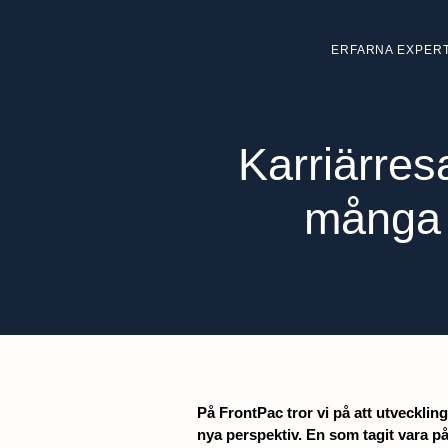
ERFARNA EXPER
Karriärres
många 
På FrontPac tror vi på att utvecklin
nya perspektiv. En som tagit vara p