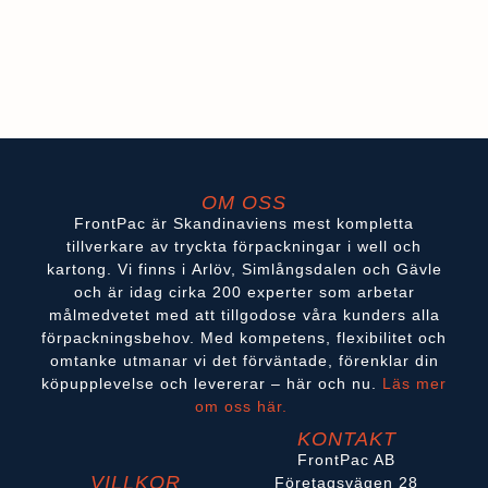
OM OSS
FrontPac är Skandinaviens mest kompletta
tillverkare av tryckta förpackningar i well och
kartong. Vi finns i Arlöv, Simlångsdalen och Gävle
och är idag cirka 200 experter som arbetar
målmedvetet med att tillgodose våra kunders alla
förpackningsbehov. Med kompetens, flexibilitet och
omtanke utmanar vi det förväntade, förenklar din
köpupplevelse och levererar – här och nu.
Läs mer
om oss här.
KONTAKT
FrontPac AB
VILLKOR
Företagsvägen 28