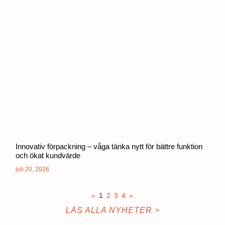
Innovativ förpackning – våga tänka nytt för bättre funktion
och ökat kundvärde
juli 20, 2026
«
1
2
3
4
»
LÄS ALLA NYHETER >