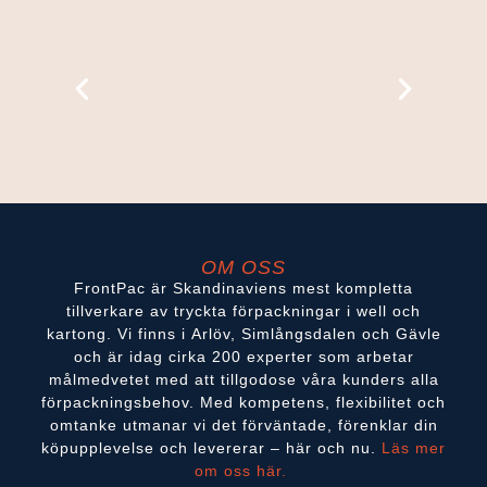
OM OSS
FrontPac är Skandinaviens mest kompletta
tillverkare av tryckta förpackningar i well och
kartong. Vi finns i Arlöv, Simlångsdalen och Gävle
och är idag cirka 200 experter som arbetar
målmedvetet med att tillgodose våra kunders alla
förpackningsbehov. Med kompetens, flexibilitet och
omtanke utmanar vi det förväntade, förenklar din
köpupplevelse och levererar – här och nu.
Läs mer
om oss här.