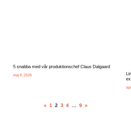
5 snabba med vår produktionschef Claus Dalgaard
Li
maj 6, 2026
ex
apr
«
1
2
3
4
…
9
»