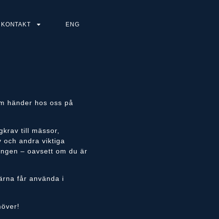
KONTAKT
ENG
som händer hos oss på
krav till mässor,
v och andra viktiga
klingen – oavsett om du är
ärna får använda i
möver!