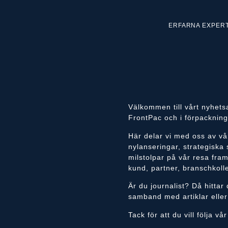
ERFARNA EXPER
Välkommen till vårt nyhets
FrontPac och i förpackning
Här delar vi med oss av vå
nylanseringar, strategiska 
milstolpar på vår resa framå
kund, partner, branschkolle
Är du journalist? Då hitta
samband med artiklar elle
Tack för att du vill följa