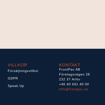
VILLKOR
KONTAKT
FrontPac AB
Försäljningsvillkor
Företagsvägen 28
GDPR
232 37 Arlöv
+46 40 691 40 00
Speak Up
info@frontpac.se