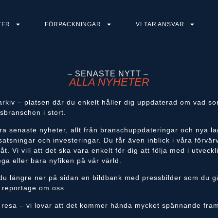
TER
FÖRPACKNINGAR
VI TAR ANSVAR
– SENASTE NYTT –
ALLA NYHETER
arkiv – platsen där du enkelt håller dig uppdaterad om vad 
sbranschen i stort.
ra senaste nyheter, allt från branschuppdateringar och nya lag
satsningar och investeringar. Du får även inblick i våra förvär
t. Vi vill att det ska vara enkelt för dig att följa med i utvec
ga eller bara nyfiken på vår värld.
r du längre ner på sidan en bildbank med pressbilder som du g
r reportage om oss.
 vår resa – vi lovar att det kommer hända mycket spännande fra