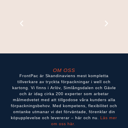
OM OSS
FrontPac är Skandinaviens mest kompletta
tillverkare av tryckta förpackningar i well och
kartong. Vi finns i Arlöv, Simlångsdalen och Gävle
och är idag cirka 200 experter som arbetar
målmedvetet med att tillgodose våra kunders alla
förpackningsbehov. Med kompetens, flexibilitet och
omtanke utmanar vi det förväntade, förenklar din
köpupplevelse och levererar – här och nu.
Läs mer
om oss här.