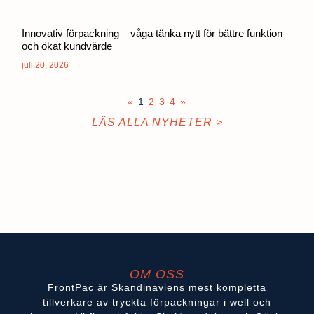
Innovativ förpackning – våga tänka nytt för bättre funktion
och ökat kundvärde
juli 20, 2026
«
1
2
3
4
»
LÄS ALLA NYHETER >
OM OSS
FrontPac är Skandinaviens mest kompletta
tillverkare av tryckta förpackningar i well och