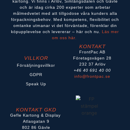
kartong. Vi finns i Arlöv, Simlångsdalen och Gävle
och är idag cirka 200 experter som arbetar
målmedvetet med att tillgodose våra kunders alla
förpackningsbehov. Med kompetens, flexibilitet och
omtanke utmanar vi det förväntade, förenklar din
köpupplevelse och levererar – här och nu.
Läs mer
om oss här.
KONTAKT
FrontPac AB
VILLKOR
Företagsvägen 28
232 37 Arlöv
Försäljningsvillkor
+46 40 691 40 00
GDPR
info@frontpac.se
Speak Up
KONTAKT GKD
Gefle Kartong & Display
Atlasgatan 9
802 86 Gävle