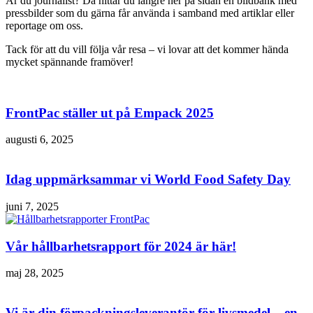
Är du journalist? Då hittar du längre ner på sidan en bildbank med
pressbilder som du gärna får använda i samband med artiklar eller
reportage om oss.
Tack för att du vill följa vår resa – vi lovar att det kommer hända
mycket spännande framöver!
FrontPac ställer ut på Empack 2025
augusti 6, 2025
Idag uppmärksammar vi World Food Safety Day
juni 7, 2025
Vår hållbarhetsrapport för 2024 är här!
maj 28, 2025
Vi är din förpackningsleverantör för livsmedel – en