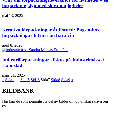
förpackningstyp med stora möjligheter
maj 13, 2025
Kreativa förpackningar åt Rscued: Bag-in-box
förpackningar till mer än bara vin
april 8, 2025
Industriförpackningar i fokus på Industrimässa i
Halmstad
mars 21, 2025
«
Sida
1
…
Sida
5
Sida
6
Sida
7
Sida
8
Sida
9
»
BILDBANK
Här kan du som journalist ta del av bilder om du önskar skriva om
oss.