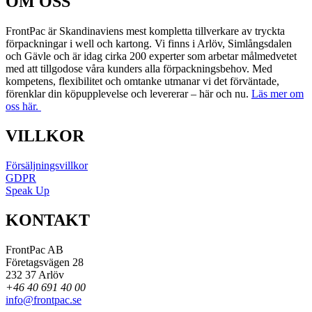
OM OSS
FrontPac är Skandinaviens mest kompletta tillverkare av tryckta
förpackningar i well och kartong. Vi finns i Arlöv, Simlångsdalen
och Gävle och är idag cirka 200 experter som arbetar målmedvetet
med att tillgodose våra kunders alla förpackningsbehov. Med
kompetens, flexibilitet och omtanke utmanar vi det förväntade,
förenklar din köpupplevelse och levererar – här och nu.
Läs mer om
oss här.
VILLKOR
Försäljningsvillkor
GDPR
Speak Up
KONTAKT
FrontPac AB
Företagsvägen 28
232 37 Arlöv
+46 40 691 40 00
info@frontpac.se