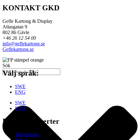
KONTAKT GKD
Gefle Kartong & Display
Atlasgatan 9
802 86 Gävle
+46 26 12 54 00
info@geflekartong.se
Geflekartong.se
Sök
Välj språk:
SWE
ENG
SWE
ENG
Erfarna Experter
Tillverkning