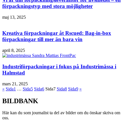
förpackningstyp med stora möjligheter
maj 13, 2025
Kreativa förpackningar åt Rscued: Bag-in-box
förpackningar till mer än bara vin
april 8, 2025
Industriförpackningar i fokus på Industrimässa i
Halmstad
mars 21, 2025
«
Sida
1
…
Sida
5
Sida
6
Sida
7
Sida
8
Sida
9
»
BILDBANK
Här kan du som journalist ta del av bilder om du önskar skriva om
oss.