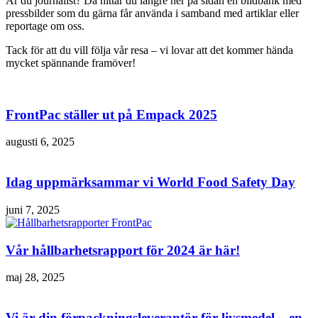
Är du journalist? Då hittar du längre ner på sidan en bildbank med
pressbilder som du gärna får använda i samband med artiklar eller
reportage om oss.
Tack för att du vill följa vår resa – vi lovar att det kommer hända
mycket spännande framöver!
FrontPac ställer ut på Empack 2025
augusti 6, 2025
Idag uppmärksammar vi World Food Safety Day
juni 7, 2025
Vår hållbarhetsrapport för 2024 är här!
maj 28, 2025
Vi är din förpackningsleverantör för livsmedel – en