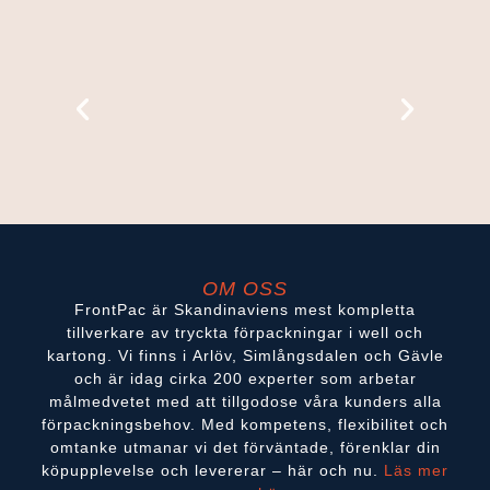
OM OSS
FrontPac är Skandinaviens mest kompletta
tillverkare av tryckta förpackningar i well och
kartong. Vi finns i Arlöv, Simlångsdalen och Gävle
och är idag cirka 200 experter som arbetar
målmedvetet med att tillgodose våra kunders alla
förpackningsbehov. Med kompetens, flexibilitet och
omtanke utmanar vi det förväntade, förenklar din
köpupplevelse och levererar – här och nu.
Läs mer