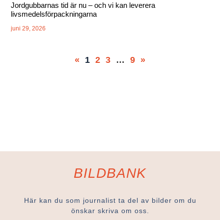
Jordgubbarnas tid är nu – och vi kan leverera
livsmedelsförpackningarna
juni 29, 2026
«
1
2
3
…
9
»
BILDBANK
Här kan du som journalist ta del av bilder om du
önskar skriva om oss.