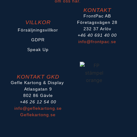
om oss här.
KONTAKT
FrontPac AB
VILLKOR
Företagsvägen 28
232 37 Arlöv
Försäljningsvillkor
+46 40 691 40 00
GDPR
info@frontpac.se
Speak Up
KONTAKT GKD
Gefle Kartong & Display
Atlasgatan 9
802 86 Gävle
+46 26 12 54 00
info@geflekartong.se
Geflekartong.se