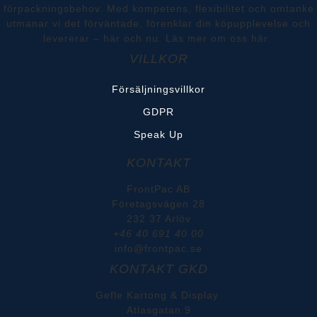
förpackningsbehov. Med kompetens, flexibilitet och omtanke
utmanar vi det förväntade, förenklar din köpupplevelse och
levererar – här och nu.
Läs mer om oss här.
VILLKOR
Försäljningsvillkor
GDPR
Speak Up
KONTAKT
FrontPac AB
Företagsvägen 28
232 37 Arlöv
+46 40 691 40 00
info@frontpac.se
KONTAKT GKD
Gefle Kartong & Display
Atlasgatan 9