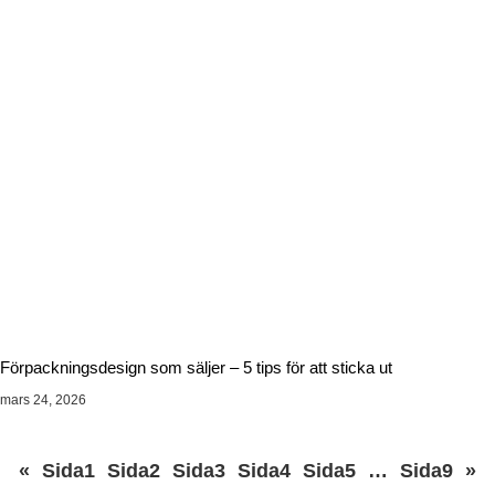
Förpackningsdesign som säljer – 5 tips för att sticka ut
mars 24, 2026
«
Sida
1
Sida
2
Sida
3
Sida
4
Sida
5
…
Sida
9
»