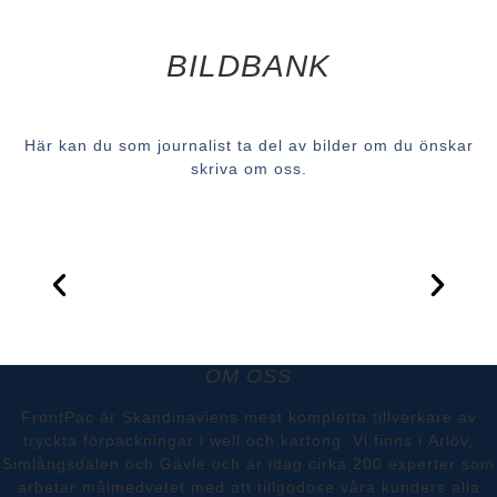
BILDBANK
Här kan du som journalist ta del av bilder om du önskar
skriva om oss.
OM OSS
FrontPac är Skandinaviens mest kompletta tillverkare av
tryckta förpackningar i well och kartong. Vi finns i Arlöv,
Simlångsdalen och Gävle och är idag cirka 200 experter som
arbetar målmedvetet med att tillgodose våra kunders alla