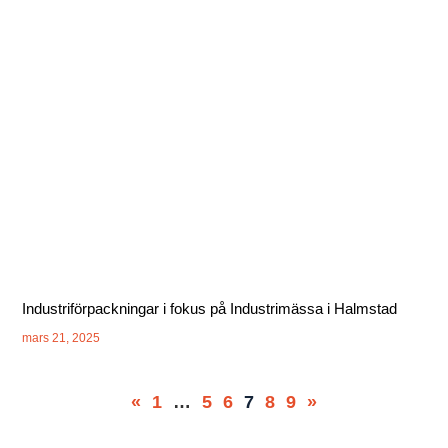
Industriförpackningar i fokus på Industrimässa i Halmstad
mars 21, 2025
«
1
…
5
6
7
8
9
»