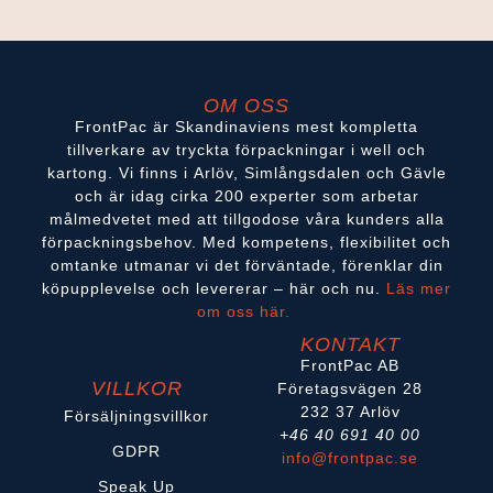
OM OSS
FrontPac är Skandinaviens mest kompletta
tillverkare av tryckta förpackningar i well och
kartong. Vi finns i Arlöv, Simlångsdalen och Gävle
och är idag cirka 200 experter som arbetar
målmedvetet med att tillgodose våra kunders alla
förpackningsbehov. Med kompetens, flexibilitet och
omtanke utmanar vi det förväntade, förenklar din
köpupplevelse och levererar – här och nu.
Läs mer
om oss här.
KONTAKT
FrontPac AB
VILLKOR
Företagsvägen 28
232 37 Arlöv
Försäljningsvillkor
+46 40 691 40 00
GDPR
info@frontpac.se
Speak Up