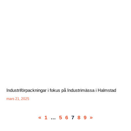
Industriförpackningar i fokus på Industrimässa i Halmstad
mars 21, 2025
«
1
…
5
6
7
8
9
»