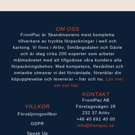
OM OSS
FrontPac är Skandinaviens mest kompletta
tillverkare av tryckta förpackningar i well och
kartong. Vi finns i Arlöv, Simlångsdalen och Gävle
och är idag cirka 200 experter som arbetar
målmedvetet med att tillgodose våra kunders alla
förpackningsbehov. Med kompetens, flexibilitet och
omtanke utmanar vi det förväntade, förenklar din
köpupplevelse och levererar – här och nu.
Läs mer
om oss här.
KONTAKT
FrontPac AB
VILLKOR
Företagsvägen 28
232 37 Arlöv
Försäljningsvillkor
+46 40 691 40 00
GDPR
info@frontpac.se
Speak Up