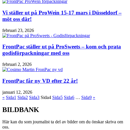
Vi ställer ut på ProWein 15-17 mars i Düsseldorf –
möt oss där!
februari 23, 2026
FrontPac ställer ut på ProSweets – kom och prata
godisförpackningar med oss
februari 2, 2026
FrontPac får ny VD efter 22 år!
januari 12, 2026
«
Sida
1
Sida
2
Sida
3
Sida
4
Sida
5
Sida
6
…
Sida
9
»
BILDBANK
Här kan du som journalist ta del av bilder om du önskar skriva om
oss.