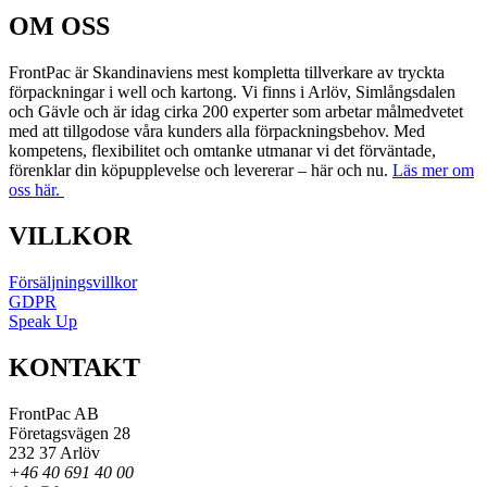
OM OSS
FrontPac är Skandinaviens mest kompletta tillverkare av tryckta
förpackningar i well och kartong. Vi finns i Arlöv, Simlångsdalen
och Gävle och är idag cirka 200 experter som arbetar målmedvetet
med att tillgodose våra kunders alla förpackningsbehov. Med
kompetens, flexibilitet och omtanke utmanar vi det förväntade,
förenklar din köpupplevelse och levererar – här och nu.
Läs mer om
oss här.
VILLKOR
Försäljningsvillkor
GDPR
Speak Up
KONTAKT
FrontPac AB
Företagsvägen 28
232 37 Arlöv
+46 40 691 40 00