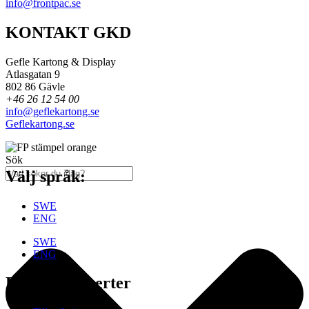
info@frontpac.se
KONTAKT GKD
Gefle Kartong & Display
Atlasgatan 9
802 86 Gävle
+46 26 12 54 00
info@geflekartong.se
Geflekartong.se
Sök
Välj språk:
SWE
ENG
SWE
ENG
Erfarna Experter