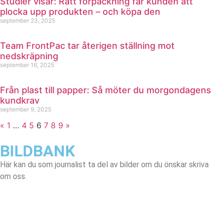
Studier visar: Rätt förpackning får kunden att
plocka upp produkten – och köpa den
september 23, 2025
Team FrontPac tar återigen ställning mot
nedskräpning
september 16, 2025
Från plast till papper: Så möter du morgondagens
kundkrav
september 9, 2025
«
1
…
4
5
6
7
8
9
»
BILDBANK
Här kan du som journalist ta del av bilder om du önskar skriva
om oss.