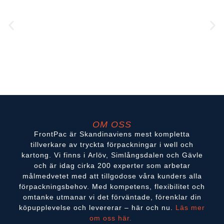
OM OSS
FrontPac är Skandinaviens mest kompletta
tillverkare av tryckta förpackningar i well och
kartong. Vi finns i Arlöv, Simlångsdalen och Gävle
och är idag cirka 200 experter som arbetar
målmedvetet med att tillgodose våra kunders alla
förpackningsbehov. Med kompetens, flexibilitet och
omtanke utmanar vi det förväntade, förenklar din
köpupplevelse och levererar – här och nu.
Läs mer
om oss här.