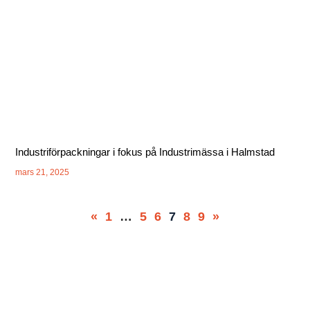
Industriförpackningar i fokus på Industrimässa i Halmstad
mars 21, 2025
«
1
…
5
6
7
8
9
»