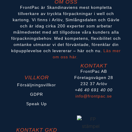
OM OSS
FrontPac är Skandinaviens mest kompletta
tillverkare av tryckta förpackningar i well och
kartong. Vi finns i Arlöv, Simlångsdalen och Gävle
och är idag cirka 200 experter som arbetar
målmedvetet med att tillgodose våra kunders alla
förpackningsbehov. Med kompetens, flexibilitet och
omtanke utmanar vi det förväntade, förenklar din
köpupplevelse och levererar – här och nu.
Läs mer
om oss här.
KONTAKT
FrontPac AB
VILLKOR
Företagsvägen 28
232 37 Arlöv
Försäljningsvillkor
+46 40 691 40 00
GDPR
info@frontpac.se
Speak Up
KONTAKT GKD